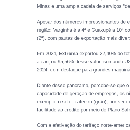
Minas e uma ampla cadeia de serviços “dep
Apesar dos números impressionantes de ex
região: Varginha é a 4ª e Guaxupé a 10ª 
(2ª), com pautas de exportação mais dive
Em 2024,
Extrema
exportou 22,40% do tota
alcançou 95,56% desse valor, somando U
2024, com destaque para grandes maquinár
Diante desse panorama, percebe-se que o v
capacidade de geração de empregos, os níve
exemplo, o setor cafeeiro (grão), por ser
facilitado ao crédito por meio do Plano Saf
Com a efetivação do tarifaço norte-ameri