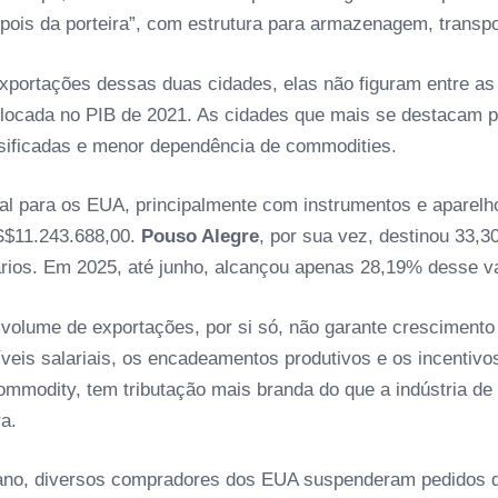
ois da porteira”, com estrutura para armazenagem, transpo
portações dessas duas cidades, elas não figuram entre a
colocada no PIB de 2021. As cidades que mais se destacam p
rsificadas e menor dependência de commodities.
l para os EUA, principalmente com instrumentos e aparelho
S$11.243.688,00.
Pouso Alegre
, por sua vez, destinou 33
ios. Em 2025, até junho, alcançou apenas 28,19% desse val
olume de exportações, por si só, não garante crescimento 
is salariais, os encadeamentos produtivos e os incentivos f
 commodity, tem tributação mais branda do que a indústria 
ra.
cano, diversos compradores dos EUA suspenderam pedidos di