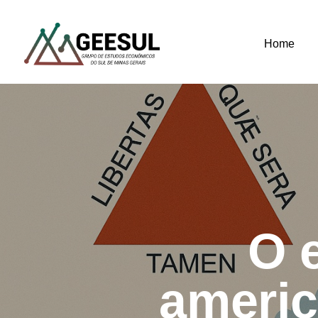
Home
Digite e pressione enter
O e
americ