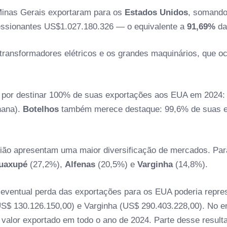
inas Gerais exportaram para os
Estados Unidos
, somando
ssionantes US$1.027.180.326 — o equivalente a
91,69%
da
transformadores elétricos e os grandes maquinários, que o
m por destinar 100% de suas exportações aos EUA em 2024
ana).
Botelhos
também merece destaque: 99,6% de suas ex
gião apresentam uma maior diversificação de mercados. Pa
uaxupé
(27,2%),
Alfenas
(20,5%) e
Varginha
(14,8%).
a eventual perda das exportações para os EUA poderia repres
S$ 130.126.150,00) e Varginha (US$ 290.403.228,00). No e
valor exportado em todo o ano de 2024. Parte desse resulta