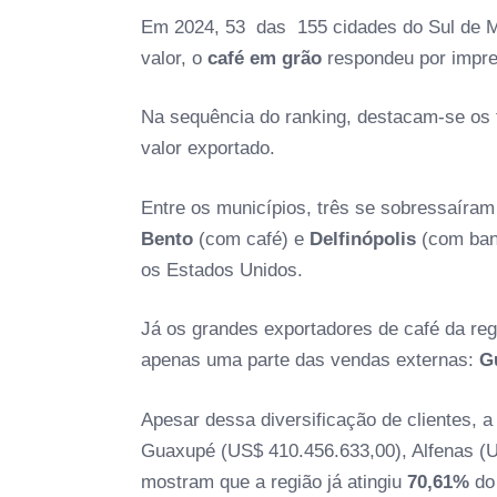
Em 2024, 53 das 155 cidades do Sul de M
valor, o
café em grão
respondeu por impre
Na sequência do ranking, destacam-se os 
valor exportado.
Entre os municípios, três se sobressaíra
Bento
(com café) e
Delfinópolis
(com ban
os Estados Unidos.
Já os grandes exportadores de café da re
apenas uma parte das vendas externas:
G
Apesar dessa diversificação de clientes, 
Guaxupé (US$ 410.456.633,00), Alfenas (U
mostram que a região já atingiu
70,61%
do 