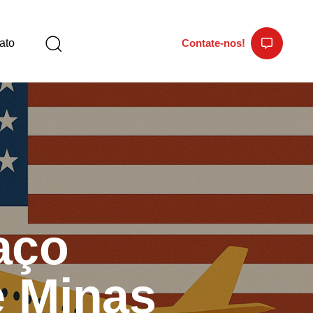
ato
Contate-nos!
faço
e Minas